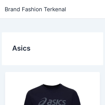
Skip
Brand Fashion Terkenal
to
content
Asics