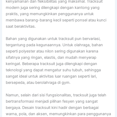
kenyamanan dan fleksibilitas yang maksimal. Tracksuit
modern juga sering dilengkapi dengan kantong yang
praktis, yang memungkinkan penggunanya untuk
membawa barang-barang kecil seperti ponsel atau kunci
saat beraktivitas.
Bahan yang digunakan untuk tracksuit pun bervariasi,
tergantung pada kegunaannya. Untuk olahraga, bahan
seperti polyester atau nilon sering digunakan karena
sifatnya yang ringan, elastis, dan mudah menyerap
keringat. Beberapa tracksuit juga dilengkapi dengan
teknologi yang dapat mengatur suhu tubuh, sehingga
sangat ideal untuk aktivitas luar ruangan seperti lari,
bersepeda, atau berolahraga di gym.
Namun, selain dari sisi fungsionalitas, tracksuit juga telah
bertransformasi menjadi pilihan fesyen yang sangat
bergaya. Desain tracksuit kini hadir dengan berbagai
warna, pola, dan aksen, memungkinkan para penggunanya