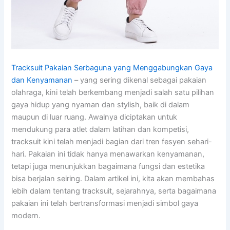
Tracksuit Pakaian Serbaguna yang Menggabungkan Gaya
dan Kenyamanan
– yang sering dikenal sebagai pakaian
olahraga, kini telah berkembang menjadi salah satu pilihan
gaya hidup yang nyaman dan stylish, baik di dalam
maupun di luar ruang. Awalnya diciptakan untuk
mendukung para atlet dalam latihan dan kompetisi,
tracksuit kini telah menjadi bagian dari tren fesyen sehari-
hari. Pakaian ini tidak hanya menawarkan kenyamanan,
tetapi juga menunjukkan bagaimana fungsi dan estetika
bisa berjalan seiring. Dalam artikel ini, kita akan membahas
lebih dalam tentang tracksuit, sejarahnya, serta bagaimana
pakaian ini telah bertransformasi menjadi simbol gaya
modern.