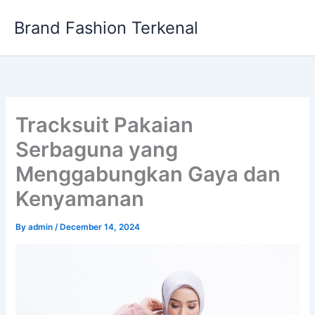
Skip
Brand Fashion Terkenal
to
content
Tracksuit Pakaian
Serbaguna yang
Menggabungkan Gaya dan
Kenyamanan
By
admin
/
December 14, 2024