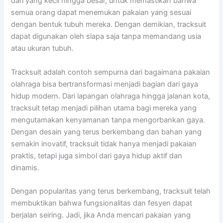
dari yang kecil hingga besar, untuk memastikan bahwa
semua orang dapat menemukan pakaian yang sesuai
dengan bentuk tubuh mereka. Dengan demikian, tracksuit
dapat digunakan oleh siapa saja tanpa memandang usia
atau ukuran tubuh.
Tracksuit adalah contoh sempurna dari bagaimana pakaian
olahraga bisa bertransformasi menjadi bagian dari gaya
hidup modern. Dari lapangan olahraga hingga jalanan kota,
tracksuit tetap menjadi pilihan utama bagi mereka yang
mengutamakan kenyamanan tanpa mengorbankan gaya.
Dengan desain yang terus berkembang dan bahan yang
semakin inovatif, tracksuit tidak hanya menjadi pakaian
praktis, tetapi juga simbol dari gaya hidup aktif dan
dinamis.
Dengan popularitas yang terus berkembang, tracksuit telah
membuktikan bahwa fungsionalitas dan fesyen dapat
berjalan seiring. Jadi, jika Anda mencari pakaian yang