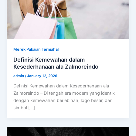
Merek Pakaian Termahal
Definisi Kemewahan dalam
Kesederhanaan ala Zalmoreindo
admin
/
January 12, 2026
Definisi Kemewahan dalam Kesederhanaan ala
Zalmoreindo – Di tengah era modern yang identik
dengan kemewahan berlebihan, logo besar, dan
simbol […]